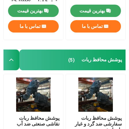
متری 5 قطبی CE RoHS
استاندارد CNC تراش
بهترین قیمت
بهترین قیمت
بازوی ربات یاسکاوا
تماس با ما
تماس با ما
ربات سه بعدی ویژن
ایستگاه های کاری رباتیک
پوشش محافظ ربات
(5)
لوازم جانبی ربات
پوشش محافظ ربات
قطعات ربات
پوشش محافظ ربات
پوشش محافظ ربات
سفارشی ضد گرد و غبار
نقاشی صنعتی ضد آب
ربات پوزیشنر