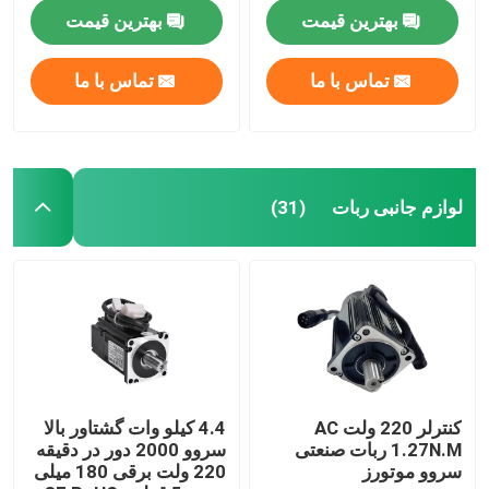
3000/6000 وات
بهترین قیمت
بهترین قیمت
درباره ما
تماس با ما
تماس با ما
تور کارخانه
کنترل کیفیت
لوازم جانبی ربات
(31)
با ما تماس بگیرید
اخبار
موارد
کنترلر 220 ولت AC
4.4 کیلو وات گشتاور بالا
1.27N.M ربات صنعتی
سروو 2000 دور در دقیقه
سروو موتورز
220 ولت برقی 180 میلی
درخواست نقل قول