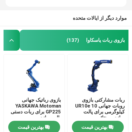
موارد دیگر از ایالات متحده
بازوی ربات یاسکاوا
(137)
ربات مشارکتی بازوی
بازوی رباتیک جهانی
روبات جهانی UR10e 10
YASKAWA Motoman
کیلوگرمی برای پالت
GP225 برای ربات دستی
سازی مونتاژ
پالت سازی
بهترین قیمت
بهترین قیمت