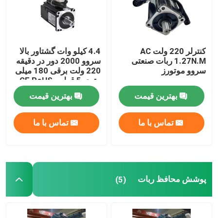
کنترلر 220 ولت AC
4.4 کیلو وات گشتاور بالا
1.27N.M ربات صنعتی
سروو 2000 دور در دقیقه
سروو موتورز
220 ولت برقی 180 میلی
متری 5 قطبی CE RoHS
استاندارد CNC تراش
بهترین قیمت
بهترین قیمت
تماس با ما
تماس با ما
پوشش محافظ ربات
(5)