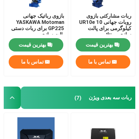
منبع تغذیه ربات
ربات مشارکتی بازوی
بازوی رباتیک جهانی
روبات جهانی UR10e 10
YASKAWA Motoman
کیلوگرمی برای پالت
GP225 برای ربات دستی
ربات های جوشکاری صنعتی
سازی مونتاژ
پالت سازی
بهترین قیمت
بهترین قیمت
بازوی ربات کارکرده
تماس با ما
تماس با ما
تعمیر و نگهداری ربات
دستگاه شستشوی لیزری دستی
ربات سه بعدی ویژن
(7)
دستگاه جوش فرونیوس
بازوی ربات صنعتی