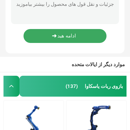
ربات سرو موتورهای 80 میلی متری 1500 واتی 220 ولتی دارای تاییدیه OEM CE
بازوی ربات یاسکاوا
YASKAWA AR2010 6 Axis Welding Robot Arm Manipulator 12kg Payload 2010 Reach Wire Feed System and Welder Source
دستگاه جوش رباتیک میگ رباتیک میگ صنعتی 12 کیلوگرمی 6 محور
700 کیلوگرم چیدن دست دوم KUKA Robots Cobot Robot Arm 6 Aixs
ربات سه بعدی ویژن
20 کیلوگرم بار استفاده شده ربات های KUKA که در حال جابجایی جوشکاری هستند
ایستگاه های کاری رباتیک
موارد دیگر از ایالات متحده
لوازم جانبی ربات
بازوی ربات یاسکاوا
(137)
پوشش محافظ ربات
قطعات ربات
ربات پوزیشنر