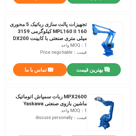
تجهیزات پالت سازی رباتیک 5 محوری
MPL160 II 160 کیلوگرمی 3159
میلی متری صنعتی با کابینت DX200
با پوزیشنر
MOQ：1 واحد
قیمت：Price negotiable
بهترین قیمت
تماس با ما
صفحه اصلی
MPX2600 ربات سمپاش اتوماتیک
ماشین بازوی صنعتی Yaskawa
MOQ：1 واحد
محصولات
قیمت：discuss personally
فیلم های