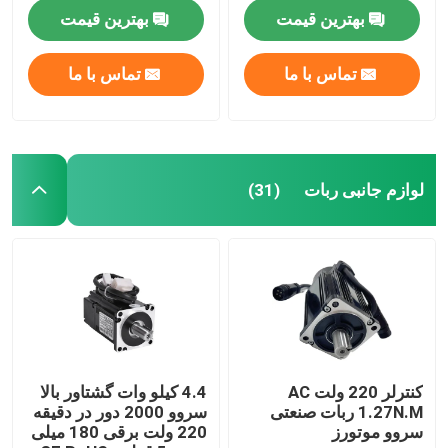
3000/6000 وات
بهترین قیمت
بهترین قیمت
درباره ما
تماس با ما
تماس با ما
تور کارخانه
کنترل کیفیت
لوازم جانبی ربات
(31)
با ما تماس بگیرید
اخبار
موارد
کنترلر 220 ولت AC
4.4 کیلو وات گشتاور بالا
1.27N.M ربات صنعتی
سروو 2000 دور در دقیقه
سروو موتورز
220 ولت برقی 180 میلی
درخواست نقل قول