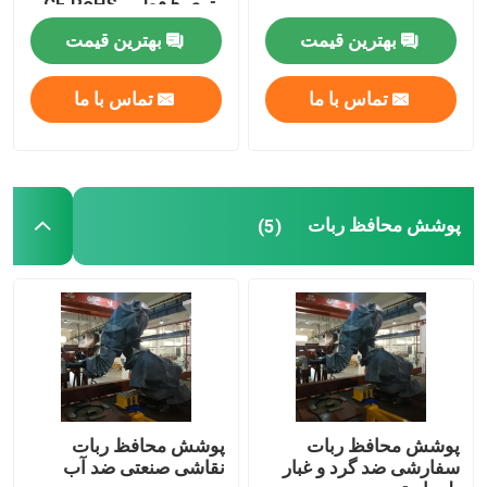
متری 5 قطبی CE RoHS
استاندارد CNC تراش
بهترین قیمت
بهترین قیمت
بازوی ربات یاسکاوا
تماس با ما
تماس با ما
ربات سه بعدی ویژن
ایستگاه های کاری رباتیک
پوشش محافظ ربات
(5)
لوازم جانبی ربات
پوشش محافظ ربات
قطعات ربات
پوشش محافظ ربات
پوشش محافظ ربات
سفارشی ضد گرد و غبار
نقاشی صنعتی ضد آب
ربات پوزیشنر