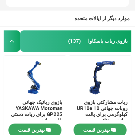
موارد دیگر از ایالات متحده
بازوی ربات یاسکاوا
(137)
ربات مشارکتی بازوی
بازوی رباتیک جهانی
روبات جهانی UR10e 10
YASKAWA Motoman
کیلوگرمی برای پالت
GP225 برای ربات دستی
سازی مونتاژ
پالت سازی
بهترین قیمت
بهترین قیمت