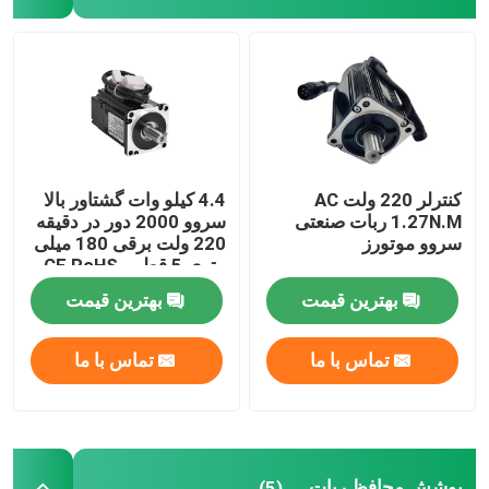
بازوی ربات یاسکاوا
ربات سه بعدی ویژن
ایستگاه های کاری رباتیک
کنترلر 220 ولت AC
4.4 کیلو وات گشتاور بالا
1.27N.M ربات صنعتی
سروو 2000 دور در دقیقه
سروو موتورز
220 ولت برقی 180 میلی
لوازم جانبی ربات
متری 5 قطبی CE RoHS
استاندارد CNC تراش
بهترین قیمت
بهترین قیمت
پوشش محافظ ربات
تماس با ما
تماس با ما
قطعات ربات
ربات پوزیشنر
پوشش محافظ ربات
(5)